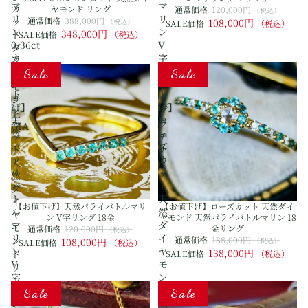
マ
マ
カ
ヤモンド リング
通常価格
120,000円
（税込）
リ
リ
ッ
通常価格
388,000円
（税込）
108,000円
SALE価格
（税込）
ン
ン
348,000円
ト
SALE価格
（税込）
0.36ct
V
ダ
カ
字
イ
【お
【お
ボ
リ
Sale
Sale
ヤ
値
値
シ
ン
モ
下
下
ョ
グ
ン
げ】
げ】
ン
プ
ド
天
ロ
カ
ラ
GIA
然
ー
ッ
チ
パ
ズ
ト
ナ
ラ
カ
天
イ
ッ
然
バ
ト
ダ
ト
天
イ
【お値下げ】天然パライバトルマリ
【お値下げ】ローズカット 天然ダイ
ル
然
ヤ
ン V字リング 18金
ヤモンド 天然パライバトルマリン 18
マ
ダ
モ
金リング
通常価格
120,000円
（税込）
リ
イ
ン
通常価格
188,000円
108,000円
（税込）
SALE価格
（税込）
ン
ヤ
138,000円
ド
SALE価格
（税込）
V
モ
リ
字
ン
ン
【お
【お
リ
ド
Sale
Sale
グ
値
値
ン
天