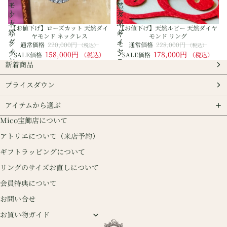
ッ
ー
モ
然
ト
天
ン
ダ
天
然
ド
イ
【お値下げ】ローズカット 天然ダイ
【お値下げ】天然ルビー 天然ダイヤ
然
ダ
リ
ヤ
ヤモンド ネックレス
モンド リング
ダ
イ
ン
モ
通常価格
220,000円
通常価格
228,000円
（税込）
（税込）
イ
ヤ
グ
ン
158,000円
178,000円
SALE価格
（税込）
SALE価格
（税込）
ヤ
モ
ド
新着商品
モ
ン
リ
ン
ド
ン
プライスダウン
ド
リ
グ
ネ
ン
アイテムから選ぶ
ッ
グ
ク
Mico宝飾店について
レ
アトリエについて（来店予約）
ス
ギフトラッピングについて
リングのサイズお直しについて
会員特典について
お問い合せ
お買い物ガイド