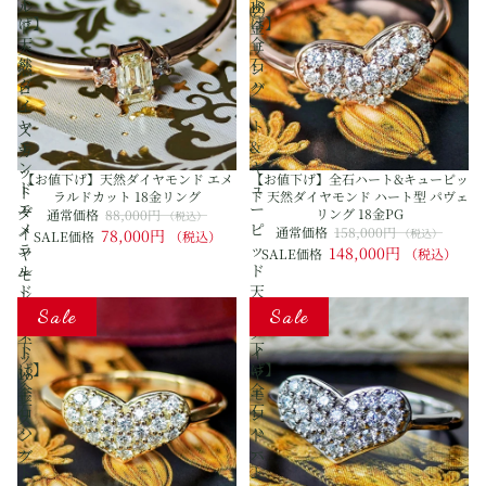
下
下
ル
18
②
げ】
げ】
ド
金
天
全
天
リ
然
石
然
ン
ダ
ハ
ロ
グ
イ
ー
ー
ヤ
ト
ズ
モ
&
カ
ン
キ
ッ
【お値下げ】天然ダイヤモンド エメ
【お値下げ】全石ハート&キューピッ
ド
ュ
ト
ラルドカット 18金リング
ド 天然ダイヤモンド ハート型 パヴェ
エ
ー
ダ
リング 18金PG
通常価格
88,000円
（税込）
メ
ピ
イ
通常価格
158,000円
78,000円
（税込）
SALE価格
（税込）
ラ
ッ
148,000円
ヤ
SALE価格
（税込）
ル
ド
モ
ド
天
ン
【お
【お
カ
然
Sale
Sale
ド
値
値
ッ
ダ
ネ
下
下
ト
イ
ッ
げ】
げ】
18
ヤ
ク
全
全
金
モ
レ
石
石
リ
ン
ス
ハ
ハ
ン
ド
ー
ー
グ
ハ
ト
ト
ー