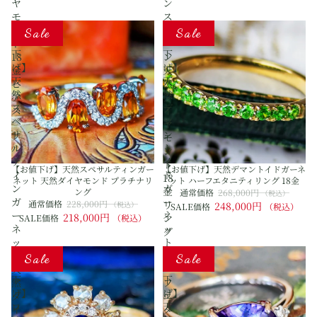
ヤ
ン
モ
ス
【お
【お
ン
ト
Sale
Sale
値
値
ド
ー
下
下
18
ン
げ】
げ】
金
天
天
天
ピ
然
然
然
ア
ダ
ス
デ
ス
イ
ペ
マ
ヤ
サ
ン
モ
ル
ト
ン
テ
イ
ド
【お値下げ】天然スペサルティンガー
【お値下げ】天然デマントイドガーネ
ィ
ド
18
ネット 天然ダイヤモンド プラチナリ
ット ハーフエタニティリング 18金
ン
ガ
金
ング
通常価格
268,000円
（税込）
ガ
ー
通常価格
228,000円
リ
（税込）
248,000円
SALE価格
（税込）
ー
ネ
218,000円
ン
SALE価格
（税込）
ネ
ッ
グ
ッ
ト
【お
【お
ト
ハ
Sale
Sale
値
値
天
ー
下
下
然
フ
げ】
げ】
ダ
エ
ロ
天
イ
タ