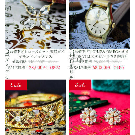
下
下
グ
然
げ】
げ】
18
パ
ロ
OH
金
ラ
ー
済
イ
ズ
み
バ
カ
OMEGA
ト
ッ
オ
ル
ト
メ
マ
天
ガ
リ
【お値下げ】ローズカット 天然ダイ
【お値下げ】OH済み OMEGA オメ
然
DE
ン
ヤモンド ネックレス
ガ DE VILLE デビル 手巻き腕時計
ダ
VILLE
18
通常価格
146,000円
通常価格
98,000円
（税込）
（税込）
イ
デ
金
128,000円
68,000円
SALE価格
（税込）
SALE価格
（税込）
ヤ
ビ
リ
モ
ル
ン
【お
【お
ン
手
グ
Sale
Sale
値
値
ド
巻
下
下
ネ
き
げ】
げ】
ッ
腕
天
天
ク
時
然
然
レ
計
ア
ダ
ス
ン
イ
ダ
ヤ
リ
モ