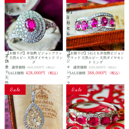
値
値
ダ
天
下
下
イ
然
げ】
げ】
ヤ
ダ
非
5
モ
イ
加
石
ン
ヤ
熱
と
ド
モ
ピ
も
ネ
ン
ジ
非
ッ
ド
ョ
加
ク
リ
ン
熱
レ
ン
【お値下げ】非加熱 ピジョンブラッ
【お値下げ】5石とも非加熱ピジョン
ブ
ピ
ス
グ
ド 天然ルビー 天然ダイヤモンド リン
ブラッド 天然ルビー 天然ダイヤモン
ラ
ジ
18
グ
ド リング
ッ
ョ
金
通常価格
460,000円
通常価格
428,000円
（税込）
（税込）
ド
ン
428,000円
388,000円
SALE価格
（税込）
SALE価格
（税込）
天
ブ
然
ラ
【お
【お
ル
ッ
Sale
Sale
値
値
ビ
ド
下
下
ー
天
げ】
げ】
天
然
ロ
天
然
ル
ー
然
ダ
ビ
ズ
ル
イ
ー
カ
ビ
ヤ
天