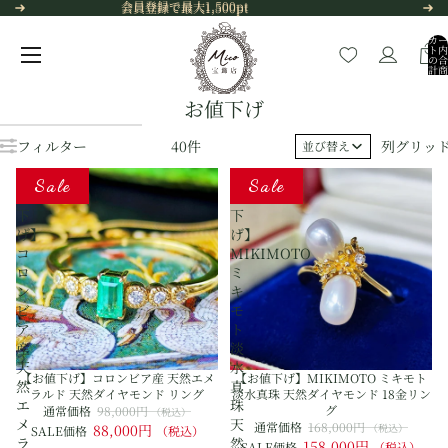
コンテンツにスキップ
会員登録で最大1,500pt
会員登録で最大1,500pt
カー
ト内
の合
計商
品
数:
0
お値下げ
結果リストにスキップ
フィルター
40件
列グリッ
並び替え
【お
【お
Sale
Sale
値
値
下
下
げ】
げ】
コ
MIKIMOTO
ロ
ミ
ン
キ
ビ
モ
ア
ト
産
淡
天
水
【お値下げ】コロンビア産 天然エメ
【お値下げ】MIKIMOTO ミキモト
然
真
ラルド 天然ダイヤモンド リング
淡水真珠 天然ダイヤモンド 18金リン
エ
珠
グ
通常価格
98,000円
（税込）
メ
天
通常価格
168,000円
88,000円
（税込）
SALE価格
（税込）
ラ
然
158,000円
SALE価格
（税込）