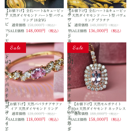
&
&
ト
キ
キ
型
【お値下げ】全石ハート&キューピッ
【お値下げ】全石ハート&キューピッ
ュ
ュ
パ
ド 天然ダイヤモンド ハート型 パヴェ
ド 天然ダイヤモンド ハート型 パヴェ
ー
ー
ヴ
リング 18金YG
リング プラチナ
ピ
ピ
通常価格
158,000円
ェ
通常価格
148,000円
（税込）
（税込）
ッ
ッ
148,000円
136,000円
リ
SALE価格
（税込）
SALE価格
（税込）
ド
ド
ン
天
天
グ
【お
【お
然
然
Sale
Sale
18
値
値
ダ
ダ
金
下
下
イ
イ
PG
げ】
げ】
ヤ
ヤ
天
天
モ
モ
然
然
ン
ン
パ
モ
ド
ド
パ
ル
ハ
ハ
ラ
ガ
ー
ー
チ
ナ
ト
ト
ア
イ
型
型
【お値下げ】天然パパラチアサファ
【お値下げ】天然モルガナイト
サ
ト
パ
パ
イア 天然ダイヤモンド リング
0.80ct 天然ダイヤモンド ネックレス
フ
0.80ct
ヴ
ヴ
通常価格
128,000円
通常価格
188,000円
（税込）
（税込）
ァ
天
ェ
ェ
118,000円
158,000円
SALE価格
（税込）
SALE価格
（税込）
イ
然
リ
リ
ア
ダ
ン
ン