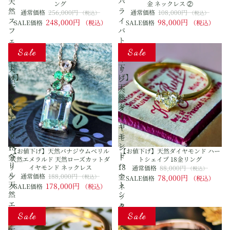
天
パ
ング
金 ネックレス ②
然
ラ
通常価格
256,000円
通常価格
108,000円
（税込）
（税込）
ス
イ
248,000円
98,000円
SALE価格
（税込）
SALE価格
（税込）
フ
バ
ェ
ト
【お
【お
ー
ル
Sale
Sale
値
値
ン
マ
下
下
天
リ
げ】
げ】
然
ン
天
天
ダ
天
然
然
イ
然
バ
ダ
ヤ
ダ
ナ
イ
モ
イ
ジ
ヤ
ン
ヤ
ウ
モ
ド
モ
ム
ン
18
ン
【お値下げ】天然バナジウムベリル
【お値下げ】天然ダイヤモンド ハー
ベ
ド
金
ド
天然エメラルド 天然ローズカットダ
トシェイプ 18金リング
リ
ハ
リ
18
イヤモンド ネックレス
通常価格
88,000円
（税込）
ル
ー
ン
通常価格
188,000円
金
（税込）
78,000円
SALE価格
（税込）
天
ト
178,000円
グ
ネ
SALE価格
（税込）
然
シ
ッ
エ
ェ
ク
【お
【お
メ
イ
Sale
Sale
レ
値
値
ラ
プ
ス