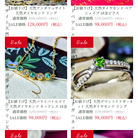
ュ
ン
【お値下げ】天然アンダリュサイト
【お値下げ】天然ダイヤモンド ペア
サ
ド
天然ダイヤモンド リング
シェイプ 18金ピアス
イ
ペ
通常価格
168,000円
通常価格
120,000円
（税込）
（税込）
ト
ア
128,000円
98,000円
SALE価格
（税込）
SALE価格
（税込）
天
シ
然
ェ
【お
【お
ダ
イ
Sale
Sale
値
値
イ
プ
下
下
ヤ
18
げ】
げ】
モ
金
天
天
ン
ピ
然
然
ド
ア
パ
デ
リ
ス
ラ
マ
ン
イ
ン
グ
バ
ト
ト
イ
【お値下げ】天然パライバトルマリ
【お値下げ】天然デマントイドガーネ
ル
ド
ン 天然ダイヤモンド ネックレス 18金
ット 天然ダイヤモンド リング
マ
ガ
通常価格
128,000円
通常価格
128,000円
（税込）
（税込）
リ
ー
98,000円
98,000円
SALE価格
（税込）
SALE価格
（税込）
ン
ネ
天
ッ
【お
【お
然
ト
Sale
Sale