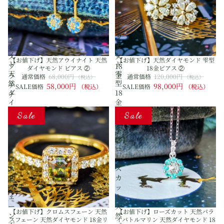
然
然
ド
ド
ア
ダ
ネ
ネ
ウ
イ
ッ
ッ
イ
ヤ
ク
ク
ナ
モ
レ
レ
イ
ン
ス
ス
【お値下げ】天然アウイナイト 天然
【お値下げ】天然ダイヤモンド 雫型
ト
ド
プ
18
ダイヤモンド ピアス ②
18金ピアス ②
天
雫
ラ
金
通常価格
68,000円
通常価格
120,000円
（税込）
（税込）
然
型
チ
58,000円
98,000円
SALE価格
（税込）
SALE価格
（税込）
ダ
18
ナ
イ
金
【お
【お
ヤ
ピ
Sale
Sale
値
値
モ
ア
下
下
ン
ス
げ】
げ】
ド
②
ク
ロ
ピ
ロ
ー
ア
ム
ズ
ス
ス
カ
②
フ
ッ
ェ
ト
ー
天
【お値下げ】クロムスフェーン 天然
【お値下げ】ローズカット 天然パラ
ン
然
スフェーン 天然ダイヤモンド 18金リ
イバトルマリン 天然ダイヤモンド 18