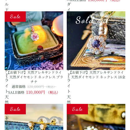
ル
ダ
ド
イ
【お
【お
天
ヤ
Sale
Sold out
値
値
然
モ
下
下
ダ
ン
げ】
げ】
イ
ド
天
天
ヤ
18
然
然
モ
金
ア
ア
ン
リ
レ
レ
ド
ン
キ
キ
リ
グ
サ
サ
ン
ン
ン
グ
【お値下げ】天然アレキサンドライ
【お値下げ】天然アレキサンドライ
ド
ド
ト 天然ダイヤモンド ネックレス プラ
ト 天然ダイヤモンド ネックレス 18金
ラ
ラ
チナ
イ
イ
通常価格
120,000円
（税込）
ト
ト
110,000円
SALE価格
（税込）
天
天
然
然
【お
【お
ダ
ダ
Sale
Sale
値
値
イ
イ
下
下
ヤ
ヤ
げ】
げ】
モ
モ
天
天
ン
ン