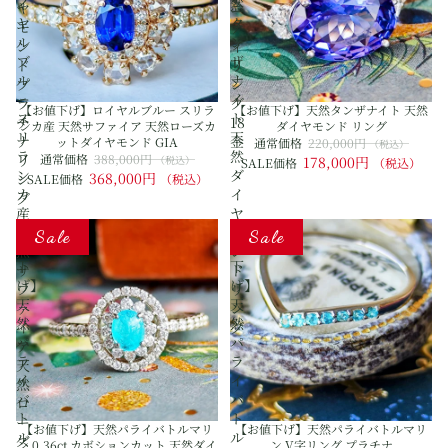
イ
然
ヤ
ニ
ヤ
タ
モ
テ
ル
ン
ン
ィ
ブ
ザ
ド
リ
ル
ナ
プ
ン
ー
イ
ラ
グ
【お値下げ】ロイヤルブルー スリラ
【お値下げ】天然タンザナイト 天然
ス
ト
チ
18
ンカ産 天然サファイア 天然ローズカ
ダイヤモンド リング
リ
天
ナ
金
ットダイヤモンド GIA
通常価格
220,000円
（税込）
ラ
然
リ
通常価格
388,000円
（税込）
178,000円
SALE価格
（税込）
ン
ダ
368,000円
ン
SALE価格
（税込）
カ
イ
グ
産
ヤ
【お
【お
天
モ
Sale
Sale
値
値
然
ン
下
下
サ
ド
げ】
げ】
フ
リ
天
天
ァ
ン
然
然
イ
グ
パ
パ
ア
ラ
ラ
天
イ
イ
然
バ
バ
ロ
ト
ト
ー
【お値下げ】天然パライバトルマリ
【お値下げ】天然パライバトルマリ
ル
ル
ズ
ン 0.36ct カボションカット 天然ダイ
ン V字リング プラチナ