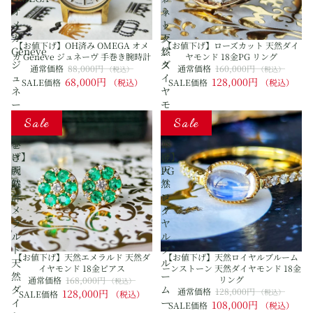
オ
ッ
ネ
メ
ト
ッ
ガ
天
ク
【お値下げ】OH済み OMEGA オメ
【お値下げ】ローズカット 天然ダイ
Geneve
然
レ
ガ Geneve ジュネーヴ 手巻き腕時計
ヤモンド 18金PG リング
ジ
ダ
ス
通常価格
88,000円
通常価格
160,000円
（税込）
（税込）
ュ
イ
68,000円
128,000円
SALE価格
（税込）
SALE価格
（税込）
ネ
ヤ
ー
モ
【お
【お
ヴ
ン
Sale
Sale
値
値
手
ド
下
下
巻
18
げ】
げ】
き
金
天
天
腕
PG
然
然
時
リ
エ
ロ
計
ン
メ
イ
グ
ラ
ヤ
ル
ル
ド
ブ
【お値下げ】天然エメラルド 天然ダ
【お値下げ】天然ロイヤルブルーム
天
ル
イヤモンド 18金ピアス
ーンストーン 天然ダイヤモンド 18金
然
ー
リング
通常価格
168,000円
（税込）
ダ
ム
通常価格
128,000円
128,000円
（税込）
SALE価格
（税込）
イ
ー
108,000円
SALE価格
（税込）