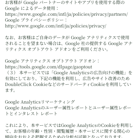
お客様が Google パートナーのサイトやアプリを使用する際の
Google によるデータ使用：
https://www.google.com/intl/ja/policies/privacy/partners/
Google プライバシーポリシー：
http://www.google.com/intl/ja/policies/privacy/
なお、お客様はご自身のデータが Google アナリティクスで使用
されることを望まない場合は、Google 社の提供する Google アナ
リティクス オプトアウト アドオンをご利用ください。
Google アナリティクス オプトアウト アドオン：
https://tools.google.com/dlpage/gaoptout
（３） 本サービスでは「Google Analyticsの広告向けの機能」を
有効にしており、下記の機能を利用し、広告やサイト改善のため
DoubleClick CookieなどのサードパーティCookieを利用してい
ます。
Google Analyticsリマーケティング
Google Analyticsのユーザー属性レポートとユーザー属性レポー
トとインタレスト レポート
これにより、本サービスではGoogle AnalyticsのCookieを利用し
て、お客様の年齢・性別・閲覧履歴・本サービスに関する関心の
傾向をおおよそ把握するための分析が可能となっております。