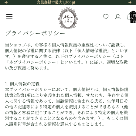
コンテンツにスキップ
会員登録で最大1,500pt
会員登録で最大1,500pt
カー
ト内
の合
計商
品
数:
0
プライバシーポリシー
当ショップは、お客様の個人情報保護の重要性について認識し、
個人情報の保護に関する法律（以下「個人情報保護法」といいま
す。）を遵守すると共に、以下のプライバシーポリシー（以下
「本プライバシーポリシー」といいます。）に従い、適切な取扱
い及び保護に努めます。
1. 個人情報の定義
本プライバシーポリシーにおいて、個人情報とは、個人情報保護
法第2条第1項により定義された個人情報、すなわち、生存する個
人に関する情報であって、当該情報に含まれる氏名、生年月日そ
の他の記述等により特定の個人を識別することができるもの（他
の情報と容易に照合することができ、それにより特定の個人を識
別することができることとなるものを含みます。）、もしくは個
人識別符号が含まれる情報を意味するものとします。