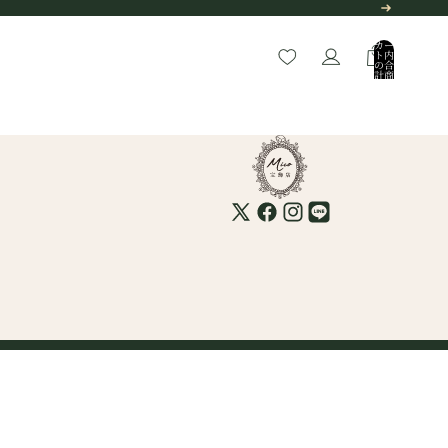
カー
ト内
の合
計商
品
数:
0