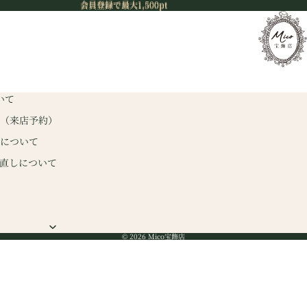
会員登録で最大1,500pt
会員登録で最大1,500pt
いて
（来店予約）
について
直しについて
© 2026 Mico宝飾店