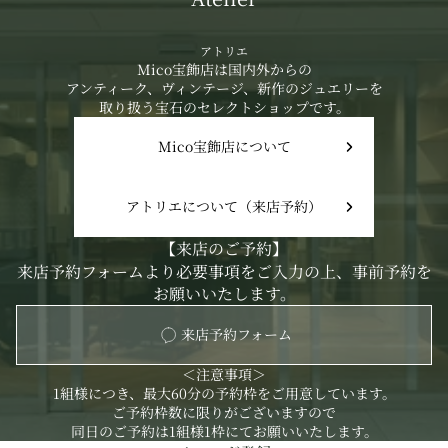
②
アトリエ
Mico宝飾店は国内外からの
アンティーク、ヴィンテージ、新作のジュエリーを
取り扱う宝石のセレクトショップです。
Mico宝飾店について
アトリエについて（来店予約）
【来店のご予約】
来店予約フォーム
より必要事項をご入力の上、事前予約を
お願いいたします。
来店予約フォーム
＜注意事項＞
1組様につき、最大60分の予約枠をご用意しています。
ご予約枠数に限りがございますので
同日のご予約は1組様1枠にてお願いいたします。