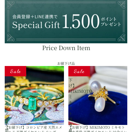
レ
ス
Price Down Item
お値下げ品
【お
【お
Sale
Sale
値
値
下
下
げ】
げ】
コ
MIKIMOTO
ロ
ミ
ン
キ
ビ
モ
ア
ト
産
淡
天
水
【お値下げ】コロンビア産 天然エメ
【お値下げ】MIKIMOTO ミキモト
然
真
ラルド 天然ダイヤモンド リング
淡水真珠 天然ダイヤモンド 18金リン