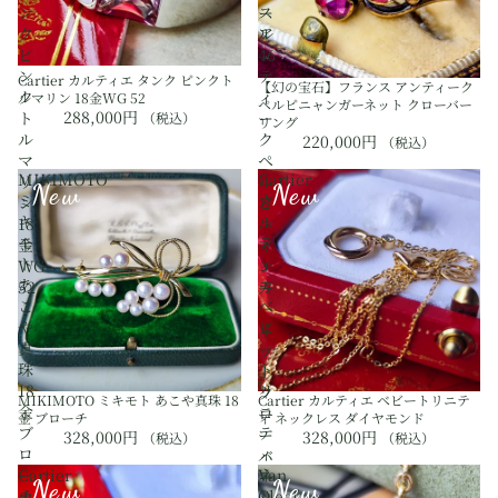
ー
ン
ス
ル
ク
ア
46
ピ
ン
ン
テ
Cartier カルティエ タンク ピンクト
【幻の宝石】フランス アンティーク
ク
ィ
ルマリン 18金WG 52
ペルピニャンガーネット クローバー
288,000円
ト
ー
（税込）
リング
ル
ク
220,000円
（税込）
マ
ペ
MIKIMOTO
Cartier
リ
ル
New
New
ミ
カ
ン
ピ
キ
ル
18
ニ
モ
テ
金
ャ
ト
ィ
WG
ン
あ
エ
52
ガ
こ
ベ
ー
や
ビ
ネ
真
ー
ッ
珠
ト
ト
18
リ
ク
MIKIMOTO ミキモト あこや真珠 18
Cartier カルティエ ベビートリニテ
金
ニ
ロ
金 ブローチ
ィ ネックレス ダイヤモンド
ブ
テ
ー
328,000円
328,000円
（税込）
（税込）
ロ
ィ
バ
ー
ネ
Cartier
Van
ー
New
New
チ
ッ
カ
Cleef