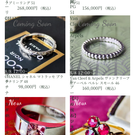
ミ
金
PG
ラブミーリング 51
PG 51
ー
PG
268,000円
156,000円
（税込）
（税込）
リ
51
ン
CHANEL
Van
Coming Soon
Coming Soon
グ
シ
Cleef
51
ャ
&
ネ
Arpels
ル
ヴ
マ
ァ
ト
ン
ラ
ク
ッ
リ
セ
ー
8/8 12:00~
8/8 12:00~
プ
フ
CHANEL シャネル マトラッセ プラ
Van Cleef & Arpels ヴァンクリーフ
ラ
&
チナリング 48
&アーペル ペルレ スモール 46
98,000円
チ
ア
（税込）
160,000円
（税込）
ナ
ー
リ
ペ
Cartier
【幻
New
New
ン
ル
カ
の
グ
ペ
ル
宝
48
ル
テ
石】
レ
ィ
フ
ス
エ
ラ
モ
タ
ン