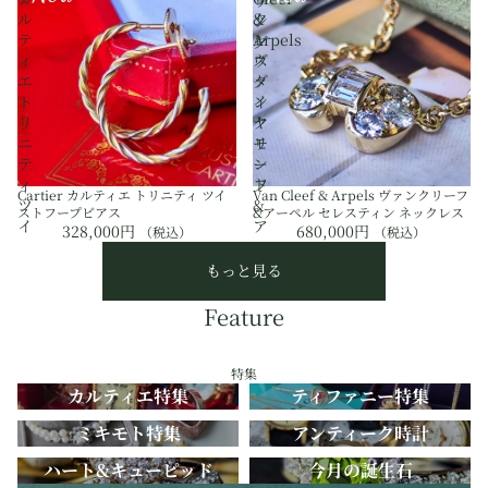
リ
ク
ル
&
ン
レ
テ
Arpels
グ
ス
ィ
ヴ
ダ
エ
ァ
イ
ト
ン
ヤ
リ
ク
モ
ニ
リ
ン
テ
ー
ド
ィ
フ
Cartier カルティエ トリニティ ツイ
Van Cleef & Arpels ヴァンクリーフ
ツ
&
ストフープピアス
&アーペル セレスティン ネックレス
イ
ア
328,000円
680,000円
（税込）
（税込）
ス
ー
ト
ペ
もっと見る
フ
ル
ー
セ
Feature
プ
レ
ピ
ス
ア
テ
特集
ス
ィ
カルティエ特集
ティファニー特集
ン
ミキモト特集
アンティーク時計
ネ
ッ
ハート&キューピッド
今月の誕生石
ク