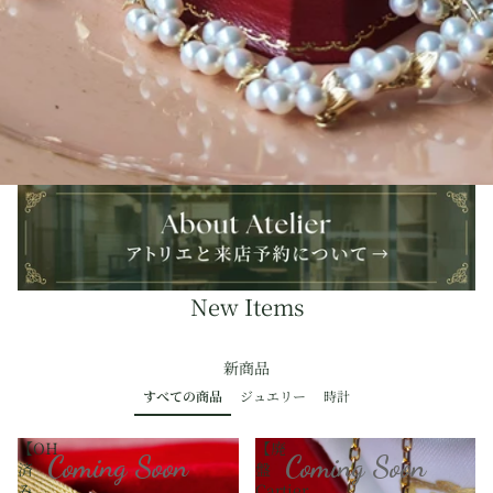
New Items
新商品
すべての商品
ジュエリー
時計
【OH
【廃
Coming Soon
Coming Soon
済
盤
み
Cartier