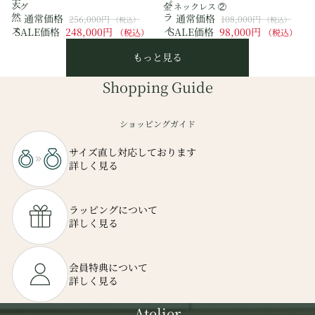
天
パ
ング
金 ネックレス ②
然
ラ
通常価格
通常価格
256,000円
108,000円
（税込）
（税込）
ス
イ
SALE価格
248,000円
SALE価格
98,000円
（税込）
（税込）
フ
バ
ェ
もっと見る
ト
ー
ル
Shopping Guide
ン
マ
天
リ
然
ン
ダ
天
ショッピングガイド
イ
然
ヤ
ダ
サイズ直し対応しております
モ
イ
詳しく見る
ン
ヤ
ド
モ
18
ン
ラッピングについて
金
ド
詳しく見る
リ
18
ン
金
グ
ネ
会員特典について
ッ
詳しく見る
ク
レ
Atelier
ス