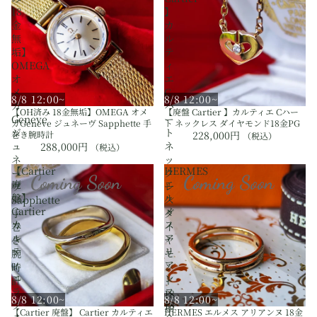
18
】
金
カ
無
ル
垢】
テ
OMEGA
ィ
オ
エ
メ
C
8/8 12:00~
8/8 12:00~
ガ
ハ
【OH済み 18金無垢】OMEGA オメ
【廃盤 Cartier 】カルティエ Cハー
Geneve
ー
ガGeneve ジュネーヴ Sapphette 手
ト ネックレス ダイヤモンド18金PG
ジ
ト
巻き腕時計
228,000円
（税込）
ュ
ネ
288,000円
（税込）
ネ
ッ
【Cartier
HERMES
ー
ク
Coming Soon
Coming Soon
廃
エ
ヴ
レ
盤】
ル
Sapphette
ス
Cartier
メ
手
ダ
カ
ス
巻
イ
ル
ア
き
ヤ
テ
リ
腕
モ
ィ
ア
時
ン
エ
ン
計
ド
ラ
ヌ
18
8/8 12:00~
8/8 12:00~
ブ
18
金
【Cartier 廃盤】 Cartier カルティエ
HERMES エルメス アリアンヌ 18金