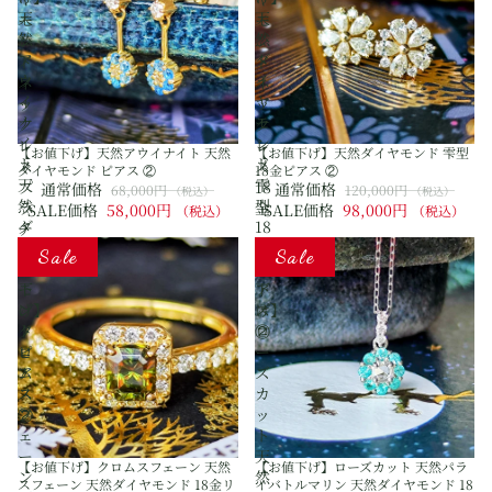
天
天
モ
モ
然
然
ン
ン
ア
ダ
ド
ド
ウ
イ
ネ
ネ
イ
ヤ
ッ
ッ
ナ
モ
ク
ク
イ
ン
レ
レ
【お値下げ】天然アウイナイト 天然
【お値下げ】天然ダイヤモンド 雫型
ト
ド
ス
ス
ダイヤモンド ピアス ②
18金ピアス ②
天
雫
プ
18
通常価格
通常価格
68,000円
120,000円
（税込）
（税込）
然
型
ラ
金
SALE価格
58,000円
SALE価格
98,000円
（税込）
（税込）
ダ
18
チ
イ
金
【お
【お
ナ
Sale
Sale
ヤ
ピ
値
値
モ
ア
下
下
ン
ス
げ】
げ】
ド
②
ク
ロ
ピ
ロ
ー
ア
ム
ズ
ス
ス
カ
②
フ
ッ
ェ
ト
ー
天
【お値下げ】クロムスフェーン 天然
【お値下げ】ローズカット 天然パラ
ン
然
スフェーン 天然ダイヤモンド 18金リ
イバトルマリン 天然ダイヤモンド 18