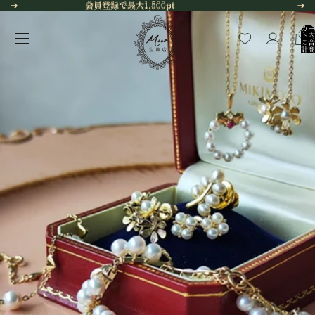
コンテンツにスキップ
会員登録で最大1,500pt
会員登録で最大1,500pt
カー
ト内
の合
計商
品
数:
0